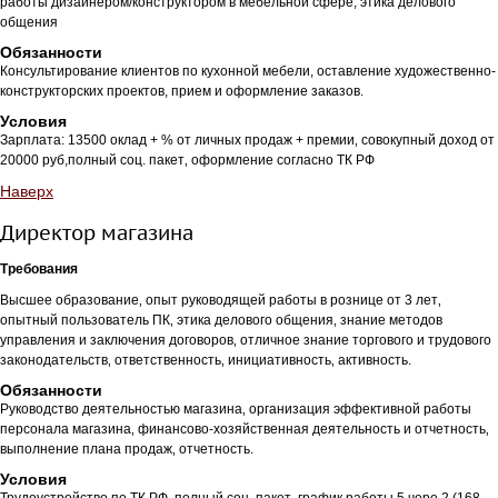
работы дизайнером/конструктором в мебельной сфере, этика делового
общения
Обязанности
Консультирование клиентов по кухонной мебели, оставление художественно-
конструкторских проектов, прием и оформление заказов.
Условия
Зарплата: 13500 оклад + % от личных продаж + премии‚ совокупный доход от
20000 руб,полный соц. пакет‚ оформление согласно ТК РФ
Наверх
Директор магазина
Требования
Высшее образование‚ опыт руководящей работы в рознице от 3 лет‚
опытный пользователь ПК‚ этика делового общения‚ знание методов
управления и заключения договоров‚ отличное знание торгового и трудового
законодательств‚ ответственность‚ инициативность‚ активность.
Обязанности
Руководство деятельностью магазина‚ организация эффективной работы
персонала магазина‚ финансово-хозяйственная деятельность и отчетность‚
выполнение плана продаж‚ отчетность.
Условия