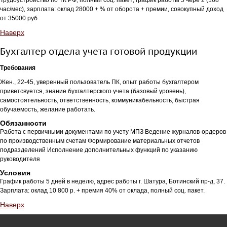
Трудоустройство по ТК РФ‚ полный соц. пакет‚ график работы 5 чере 2 (168
час/мес)‚ зарплата: оклад 28000 + % от оборота + премии‚ совокупный доход
от 35000 руб
Наверх
Бухгалтер отдела учета готовой продукции
Требования
Жен., 22-45, уверенный пользователь ПК, опыт работы бухгалтером
приветсвуется, знание бухгалтерского учета (базовый уровень),
самостоятельность, ответственность, коммуникабельность, быстрая
обучаемость, желание работать.
Обязанности
Работа с первичными документами по учету МПЗ Ведение журналов-ордеров
по производственным счетам Формирование материальных отчетов
подразделений Исполнение дополнительных функций по указанию
руководителя
Условия
График работы 5 дней в неделю, адрес работы г. Шатура, Ботинский пр-д, 37.
Зарплата: оклад 10 800 р. + премия 40% от оклада, полный соц. пакет.
Наверх