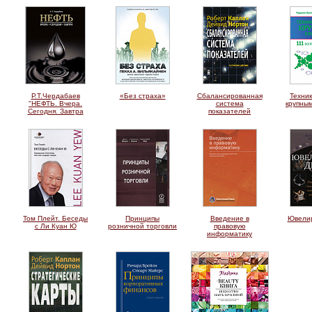
Р.Т.Чердабаев
«Без страха»
Сбалансированная
Техни
"НЕФТЬ. Вчера.
система
крупны
Сегодня. Завтра
показателей
Том Плейт. Беседы
Принципы
Введение в
Ювели
с Ли Куан Ю
розничной торговли
правовую
информатику