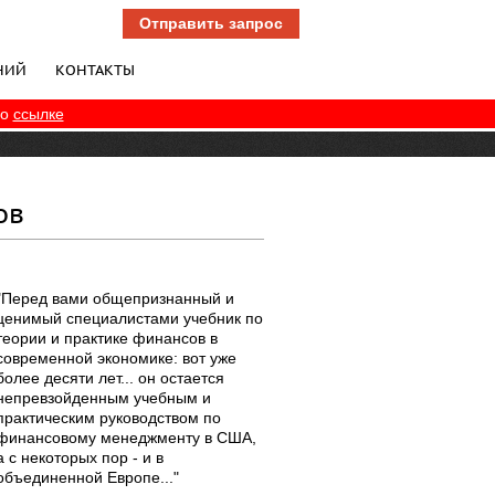
Отправить запрос
НИЙ
КОНТАКТЫ
по
ссылке
ов
"Перед вами общепризнанный и
ценимый специалистами учебник по
теории и практике финансов в
современной экономике: вот уже
более десяти лет... он остается
непревзойденным учебным и
практическим руководством по
финансовому менеджменту в США,
а с некоторых пор - и в
объединенной Европе..."