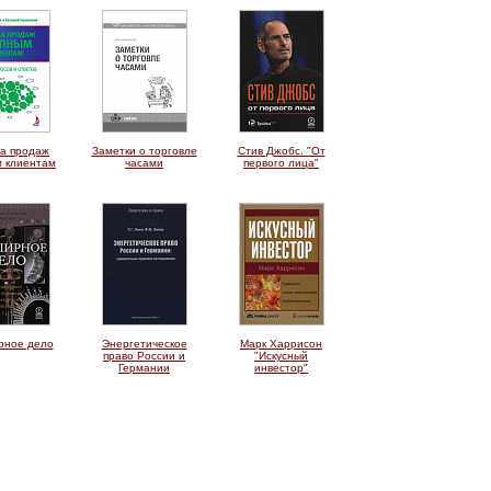
ка продаж
Заметки о торговле
Стив Джобс. "От
м клиентам
часами
первого лица"
рное дело
Энергетическое
Марк Харрисон
право России и
"Искусный
Германии
инвестор"