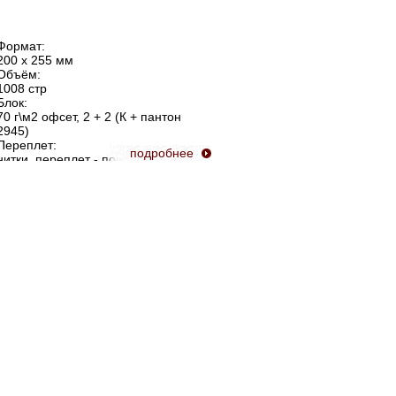
Формат:
200 х 255 мм
Объём:
1008 стр
Блок:
70 г\м2 офсет, 2 + 2 (К + пантон
2945)
Переплет:
подробнее
нитки, переплет - покровный 130
г\м2, 1 + 1 (пантон 648), ламинация
пленкой "лён", тиснение золотой
фольгой на передней сторонке и
корешке, форзацы 160 г\м2 офсет, 2
+ 0, корешок кругленый