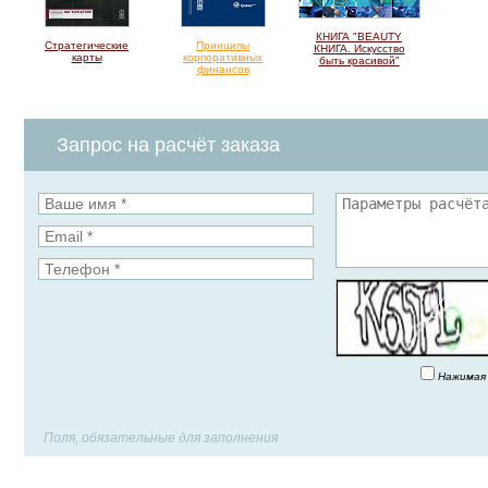
КНИГА "BEAUTY
Стратегические
Принципы
КНИГА. Искусство
карты
корпоративных
быть красивой"
финансов
Запрос на расчёт заказа
Нажимая 
Поля, обязательные для заполнения