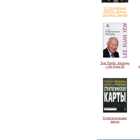
Р.Т.Чердабаев
"НЕФТЬ. Вчера.
Сегодня. Завтра
Том Плейт. Беседы
с Ли Куан Ю
Стратегические
карты