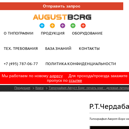
Отправить запрос
О ТИПОГРАФИИ
ПРОДУКЦИЯ
ОБОРУДОВАНИЕ
ТЕХ. ТРЕБОВАНИЯ
БАЗА ЗНАНИЙ
КОНТАКТЫ
+7 (495) 787-06-77
ПОЛИТИКА КОНФИДЕНЦИАЛЬНОСТИ
Мы работаем по новому
адресу
Для прохода/проезда закажите
пропуск по
ссылке
Продукция
Книги
Типография Август Борг: печать книг - деловая литер
Р.Т.Чердаба
Типография Август Борг н