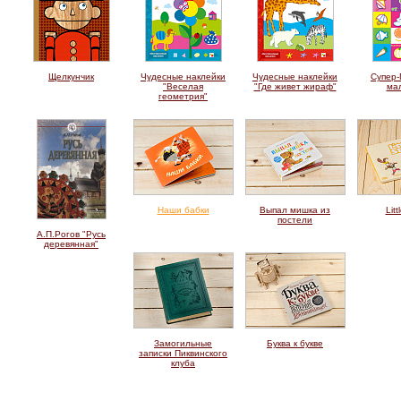
Щелкунчик
Чудесные наклейки
Чудесные наклейки
Супер-
"Веселая
"Где живет жираф"
ма
геометрия"
Наши бабки
Выпал мишка из
Litt
постели
А.П.Рогов "Русь
деревянная"
Замогильные
Буква к букве
записки Пиквинского
клуба