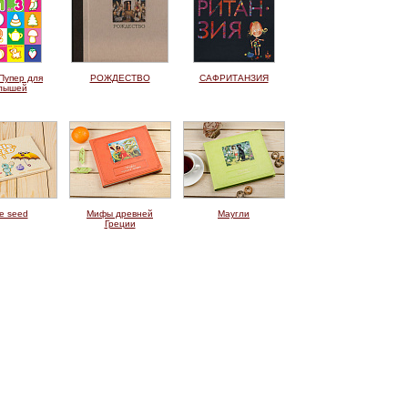
Пупер для
РОЖДЕСТВО
САФРИТАНЗИЯ
лышей
le seed
Мифы древней
Маугли
Греции