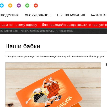
ПРОДУКЦИЯ
ОБОРУДОВАНИЕ
ТЕХ. ТРЕБОВАНИЯ
БАЗА ЗНА
таем по новому
адресу
Для прохода/проезда закажите пропуск 
ПОЛИТИКА КОНФИДЕНЦИАЛЬНОСТИ
фии Август Борг - печать детской литературы
Наши бабки
Наши бабки
Типография Август Борг не занимается реализацией представленной продукции.