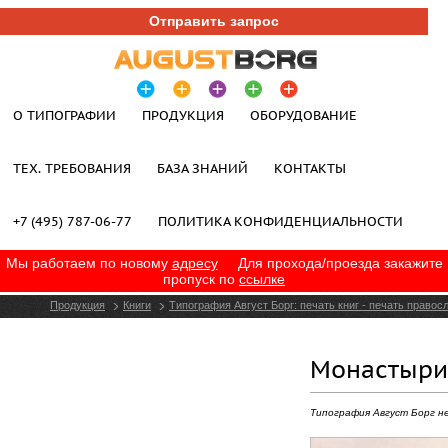
Отправить запрос
О ТИПОГРАФИИ
ПРОДУКЦИЯ
ОБОРУДОВАНИЕ
ТЕХ. ТРЕБОВАНИЯ
БАЗА ЗНАНИЙ
КОНТАКТЫ
+7 (495) 787-06-77
ПОЛИТИКА КОНФИДЕНЦИАЛЬНОСТИ
Мы работаем по новому
адресу
Для прохода/проезда закажите
пропуск по
ссылке
Продукция
Книги
Типография Август Борг: печать книг - печать право
Монастыри 
Типография Август Борг н