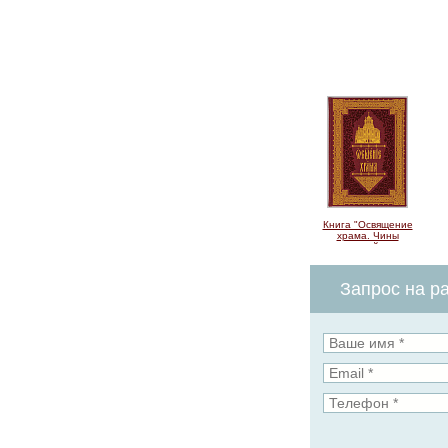
Книга "Освящение
храма. Чины
архиерейского
священнослужения"
Запрос на ра