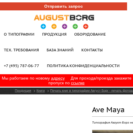
Отправить запрос
О ТИПОГРАФИИ
ПРОДУКЦИЯ
ОБОРУДОВАНИЕ
ТЕХ. ТРЕБОВАНИЯ
БАЗА ЗНАНИЙ
КОНТАКТЫ
+7 (495) 787-06-77
ПОЛИТИКА КОНФИДЕНЦИАЛЬНОСТИ
Мы работаем по новому
адресу
Для прохода/проезда закажите
пропуск по
ссылке
Продукция
Книги
Печать книг в типографии Август Борг - печать фото
Ave Maya
Типография Август Борг н