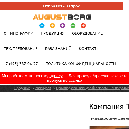
Отправить запрос
О ТИПОГРАФИИ
ПРОДУКЦИЯ
ОБОРУДОВАНИЕ
ТЕХ. ТРЕБОВАНИЯ
БАЗА ЗНАНИЙ
КОНТАКТЫ
+7 (495) 787-06-77
ПОЛИТИКА КОНФИДЕНЦИАЛЬНОСТИ
Мы работаем по новому
адресу
Для прохода/проезда закажите
пропуск по
ссылке
Продукция
Календари
Производство календарей с часами - типография
Компания "
Типография Август Борг н