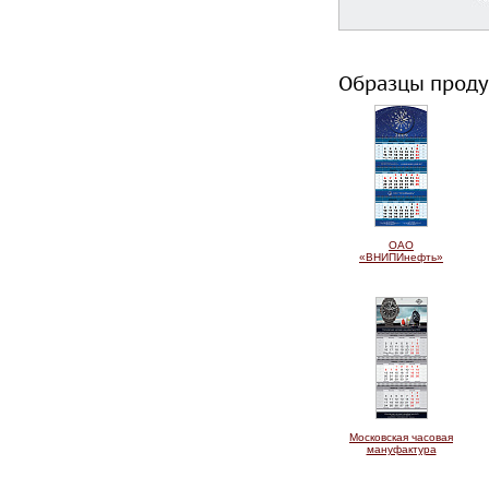
Образцы проду
ОАО
«ВНИПИнефть»
Московская часовая
мануфактура