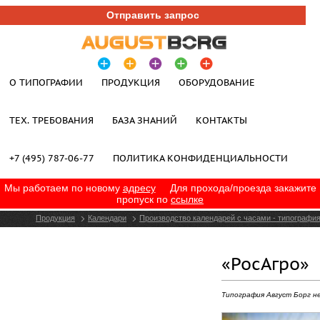
Отправить запрос
О ТИПОГРАФИИ
ПРОДУКЦИЯ
ОБОРУДОВАНИЕ
ТЕХ. ТРЕБОВАНИЯ
БАЗА ЗНАНИЙ
КОНТАКТЫ
+7 (495) 787-06-77
ПОЛИТИКА КОНФИДЕНЦИАЛЬНОСТИ
Мы работаем по новому
адресу
Для прохода/проезда закажите
пропуск по
ссылке
Продукция
Календари
Производство календарей с часами - типография
«РосАгро»
Типография Август Борг н