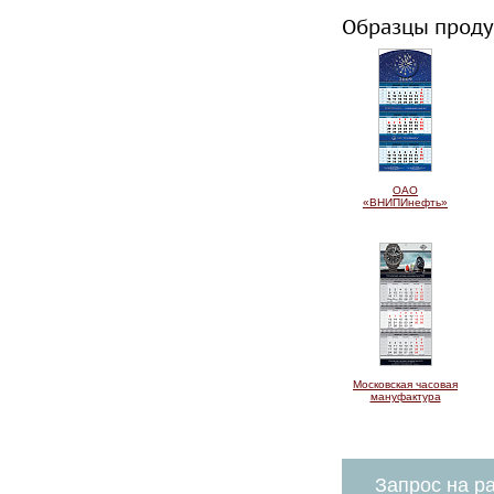
Образцы проду
ОАО
«ВНИПИнефть»
Московская часовая
мануфактура
Запрос на ра