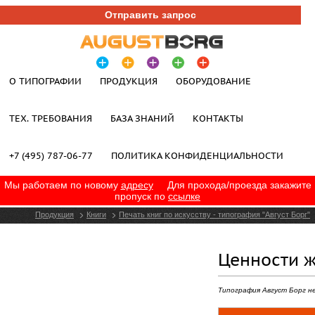
Отправить запрос
О ТИПОГРАФИИ
ПРОДУКЦИЯ
ОБОРУДОВАНИЕ
ТЕХ. ТРЕБОВАНИЯ
БАЗА ЗНАНИЙ
КОНТАКТЫ
+7 (495) 787-06-77
ПОЛИТИКА КОНФИДЕНЦИАЛЬНОСТИ
Мы работаем по новому
адресу
Для прохода/проезда закажите
пропуск по
ссылке
Продукция
Книги
Печать книг по искусству - типография "Август Борг"
Ценности ж
Типография Август Борг н