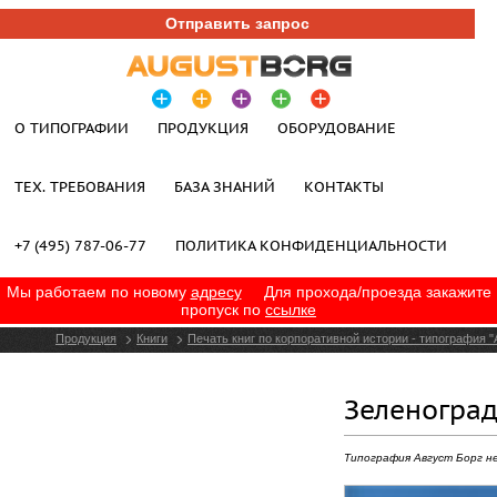
Отправить запрос
О ТИПОГРАФИИ
ПРОДУКЦИЯ
ОБОРУДОВАНИЕ
ТЕХ. ТРЕБОВАНИЯ
БАЗА ЗНАНИЙ
КОНТАКТЫ
+7 (495) 787-06-77
ПОЛИТИКА КОНФИДЕНЦИАЛЬНОСТИ
Мы работаем по новому
адресу
Для прохода/проезда закажите
пропуск по
ссылке
Продукция
Книги
Печать книг по корпоративной истории - типография "
Зеленоград
Типография Август Борг н