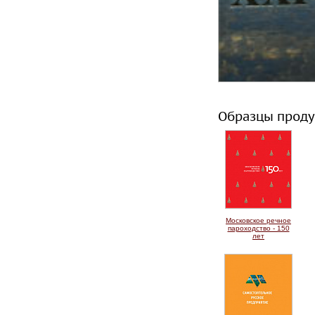
Образцы проду
Московское речное
пароходство - 150
лет