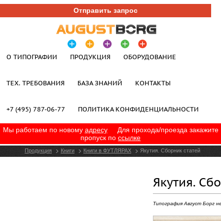
Отправить запрос
О ТИПОГРАФИИ
ПРОДУКЦИЯ
ОБОРУДОВАНИЕ
ТЕХ. ТРЕБОВАНИЯ
БАЗА ЗНАНИЙ
КОНТАКТЫ
+7 (495) 787-06-77
ПОЛИТИКА КОНФИДЕНЦИАЛЬНОСТИ
Мы работаем по новому
адресу
Для прохода/проезда закажите
пропуск по
ссылке
Продукция
Книги
Книги в ФУТЛЯРАХ
Якутия. Сборник статей
Якутия. Сб
Типография Август Борг н