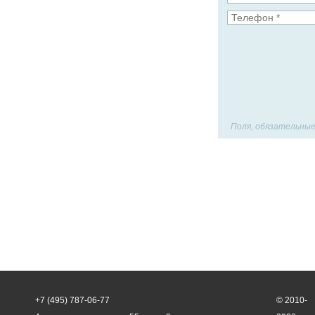
АО «Флот
Новороссийского
морского торгового
порта»
Поля, обязательные
+7 (495) 787-06-77
© 2010-