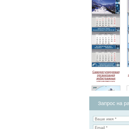
Саморегулируемая
организация
арбитражных
управляющих
Центрального
федерального
округа
Запрос на ра