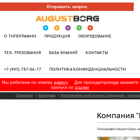
Отправить запрос
О ТИПОГРАФИИ
ПРОДУКЦИЯ
ОБОРУДОВАНИЕ
ТЕХ. ТРЕБОВАНИЯ
БАЗА ЗНАНИЙ
КОНТАКТЫ
+7 (495) 787-06-77
ПОЛИТИКА КОНФИДЕНЦИАЛЬНОСТИ
Мы работаем по новому
адресу
Для прохода/проезда закажите
пропуск по
ссылке
Продукция
Календари
Изготовление квартальных календарей - типогра
Компания "
Типография Август Борг н