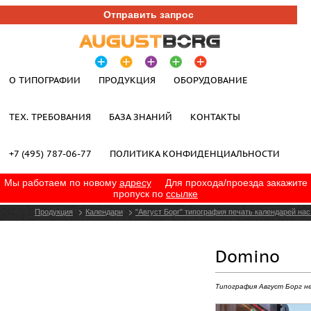
Отправить запрос
О ТИПОГРАФИИ
ПРОДУКЦИЯ
ОБОРУДОВАНИЕ
ТЕХ. ТРЕБОВАНИЯ
БАЗА ЗНАНИЙ
КОНТАКТЫ
+7 (495) 787-06-77
ПОЛИТИКА КОНФИДЕНЦИАЛЬНОСТИ
Мы работаем по новому
адресу
Для прохода/проезда закажите
пропуск по
ссылке
Продукция
Календари
"Август Борг" типография печать календарей на
Domino
Типография Август Борг н