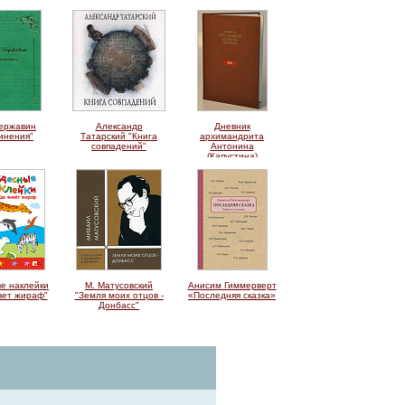
Державин
Александр
Дневник
инения"
Татарский "Книга
архимандрита
совпадений"
Антонина
(Капустина)
е наклейки
М. Матусовский
Анисим Гиммерверт
вет жираф"
"Земля моих отцов -
«Последняя сказка»
Донбасс"