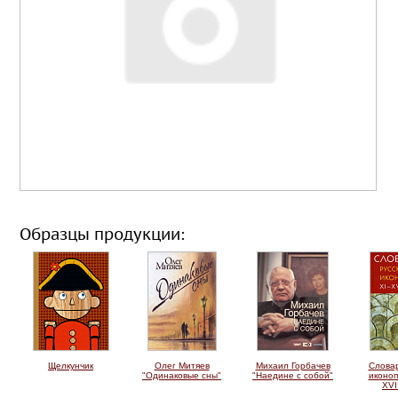
Образцы продукции:
Щелкунчик
Олег Митяев
Михаил Горбачев
Словар
"Одинаковые сны"
"Наедине с собой"
иконоп
XVI