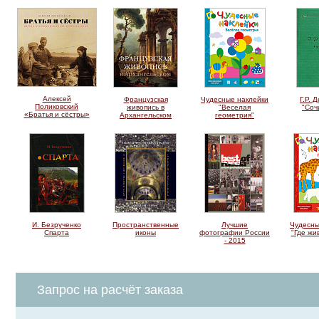
Алексей
Французская
Чудесные наклейки
Г.Р. 
Поликовский
живопись в
"Веселая
"Соч
«Братья и сёстры»
Архангельском
геометрия"
И. Безрученко
Пространственные
Лучшие
Чудесны
Спарта
иконы
фотографии России
"Где жи
- 2015
Запрос на расчёт заказа