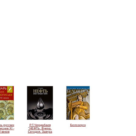
ь русских
Р.Т.Чердабаев
Белозерск
исцев XI -
"НЕФТЬ. Вчера.
I веков
Сегодня. Завтра