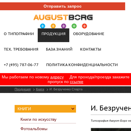
Отправить запрос
О ТИПОГРАФИИ
ПРОДУКЦИЯ
ОБОРУДОВАНИЕ
ТЕХ. ТРЕБОВАНИЯ
БАЗА ЗНАНИЙ
КОНТАКТЫ
+7 (495) 787-06-77
ПОЛИТИКА КОНФИДЕНЦИАЛЬНОСТИ
Мы работаем по новому
адресу
Для прохода/проезда закажите
пропуск по
ссылке
Продукция
Книги
И. Безрученко Спарта
И. Безруче
КНИГИ
Книги по искусству
Типография Август Борг н
Фотоальбомы