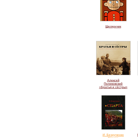
Щелкунчик
Алексей
Поликовский
«Братья и сёстры»
И. Безрученко