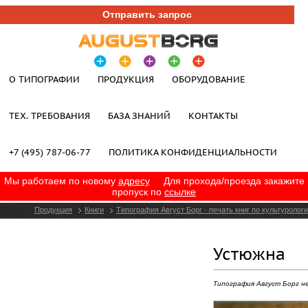
Отправить запрос
О ТИПОГРАФИИ
ПРОДУКЦИЯ
ОБОРУДОВАНИЕ
ТЕХ. ТРЕБОВАНИЯ
БАЗА ЗНАНИЙ
КОНТАКТЫ
+7 (495) 787-06-77
ПОЛИТИКА КОНФИДЕНЦИАЛЬНОСТИ
Мы работаем по новому
адресу
Для прохода/проезда закажите
пропуск по
ссылке
Продукция
Книги
Типография Август Борг - печать книг по культуролог
Устюжна
Типография Август Борг н