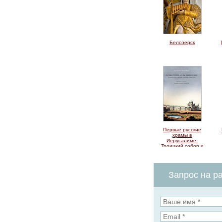
Белозерск
Первые русские
храмы в
Иерусалиме.
Троицкий собор и
церковь мученицы
Александры
Запрос на ра