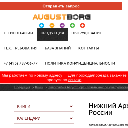
Отправить запрос
О ТИПОГРАФИИ
ПРОДУКЦИЯ
ОБОРУДОВАНИЕ
ТЕХ. ТРЕБОВАНИЯ
БАЗА ЗНАНИЙ
КОНТАКТЫ
+7 (495) 787-06-77
ПОЛИТИКА КОНФИДЕНЦИАЛЬНОСТИ
Мы работаем по новому
адресу
Для прохода/проезда закажите
пропуск по
ссылке
Продукция
Книги
Типография Август Борг - печать книг по культуролог
Нижний Ар
КНИГИ
России
КАЛЕНДАРИ
Типография Август Борг н