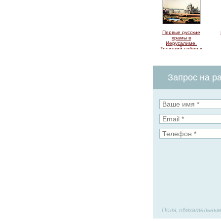
Первые русские
храмы в
Иерусалиме.
Троицкий собор и
церковь мученицы
Александры
Запрос на ра
Поля, обязательные