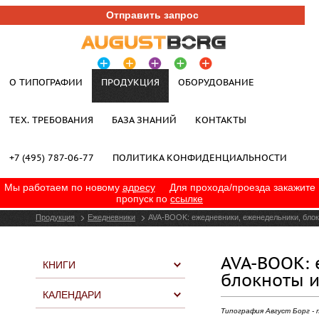
Отправить запрос
О ТИПОГРАФИИ
ПРОДУКЦИЯ
ОБОРУДОВАНИЕ
ТЕХ. ТРЕБОВАНИЯ
БАЗА ЗНАНИЙ
КОНТАКТЫ
+7 (495) 787-06-77
ПОЛИТИКА КОНФИДЕНЦИАЛЬНОСТИ
Мы работаем по новому
адресу
Для прохода/проезда закажите
пропуск по
ссылке
Продукция
Ежедневники
AVA-BOOK: ежедневники, еженедельники, блок
AVA-BOOK: 
КНИГИ
блокноты и
КАЛЕНДАРИ
Типография Август Борг -