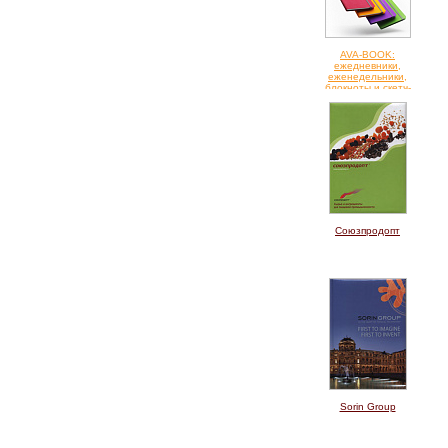
AVA-BOOK:
ежедневники,
еженедельники,
блокноты и скетч-
буки
Союзпродопт
Sorin Group