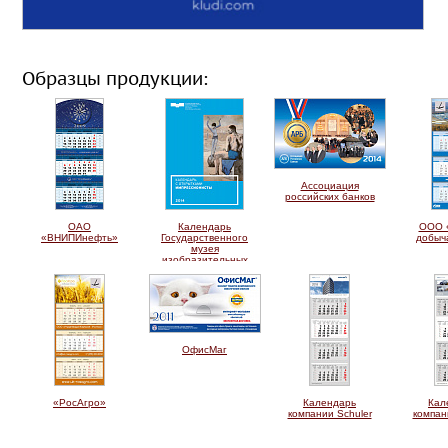
Образцы продукции:
Ассоциация
российских банков
ОАО
Календарь
ООО 
«ВНИПИнефть»
Государственного
добыч
музея
изобразительных
искусств им. А.С.
Пушкина
ОфисМаг
«РосАгро»
Календарь
Кал
компании Schuler
компан