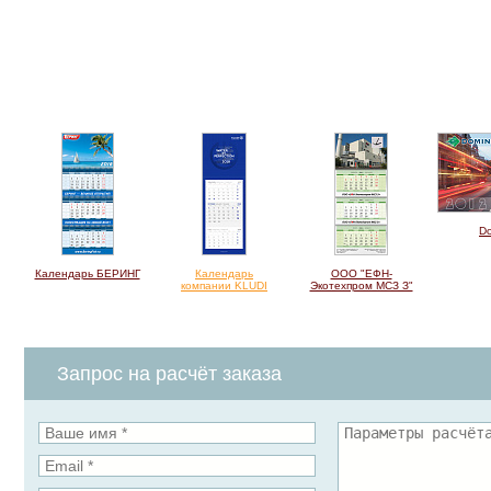
D
Календарь БЕРИНГ
Календарь
ООО "ЕФН-
компании KLUDI
Экотехпром МСЗ З"
Запрос на расчёт заказа