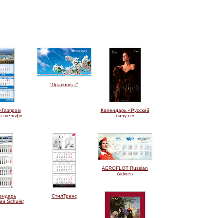
"Правовест"
«Газпром
Календарь «Русский
а шельф»
силуэт»
AEROFLOT Russian
Airlines
ендарь
СтилТранс
ии Schuler