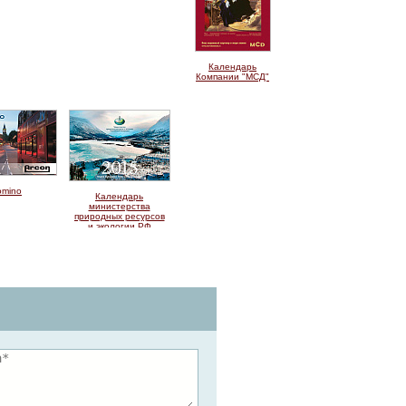
Календарь
Компании "МСД"
omino
Календарь
министерства
природных ресурсов
и экологии РФ