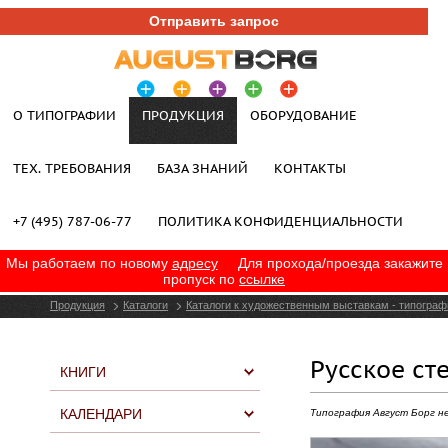
Отправить запрос
О ТИПОГРАФИИ
ПРОДУКЦИЯ
ОБОРУДОВАНИЕ
ТЕХ. ТРЕБОВАНИЯ
БАЗА ЗНАНИЙ
КОНТАКТЫ
+7 (495) 787-06-77
ПОЛИТИКА КОНФИДЕНЦИАЛЬНОСТИ
Мы работаем по новому
адресу
Для прохода/проезда закажите
пропуск по
ссылке
Продукция
Каталоги
Каталоги к художественным выставкам - типограф
Русское ст
КНИГИ
КАЛЕНДАРИ
Типография Август Борг н