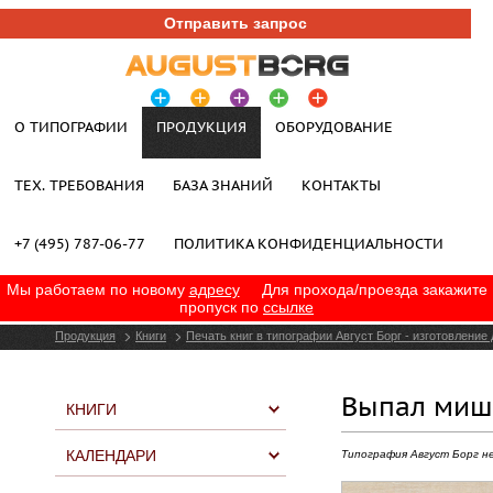
Отправить запрос
О ТИПОГРАФИИ
ПРОДУКЦИЯ
ОБОРУДОВАНИЕ
ТЕХ. ТРЕБОВАНИЯ
БАЗА ЗНАНИЙ
КОНТАКТЫ
+7 (495) 787-06-77
ПОЛИТИКА КОНФИДЕНЦИАЛЬНОСТИ
Мы работаем по новому
адресу
Для прохода/проезда закажите
пропуск по
ссылке
Продукция
Книги
Печать книг в типографии Август Борг - изготовление
Выпал мишк
КНИГИ
КАЛЕНДАРИ
Типография Август Борг н