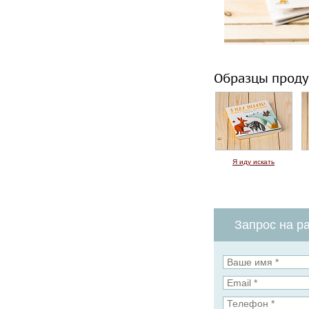
Образцы проду
Я иду искать
Запрос на ра