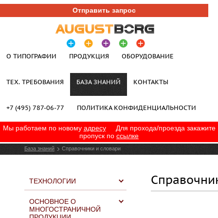
Отправить запрос
О ТИПОГРАФИИ
ПРОДУКЦИЯ
ОБОРУДОВАНИЕ
ТЕХ. ТРЕБОВАНИЯ
БАЗА ЗНАНИЙ
КОНТАКТЫ
+7 (495) 787-06-77
ПОЛИТИКА КОНФИДЕНЦИАЛЬНОСТИ
Мы работаем по новому
адресу
Для прохода/проезда закажите
пропуск по
ссылке
База знаний
Справочники и словари
Справочник
ТЕХНОЛОГИИ
ОСНОВНОЕ О
МНОГОСТРАНИЧНОЙ
ПРОДУКЦИИ