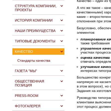
Качество – один из т
СТРУКТУРА КОМПАНИИ,
А что же такое – ка
ПРОЕКТЫ
качественными) хара
какие – второстепен
ИСТОРИЯ КОМПАНИИ
отклонения при это
Безусловно, обеспеч
НАШИ ПРЕИМУЩЕСТВА
элементов:
планирование ка
ТИПОВЫЕ ДОКУМЕНТЫ
также требования
управление кач
КАЧЕСТВО
участках процесса
оценка качества
Стандарты качества
отвечать определе
улучшение каче
интересах типогра
ГАЗЕТА "МЫ"
Большинство конкрет
ОБЩЕСТВЕННАЯ
напрямую не касаетс
ПОЗИЦИЯ
в этом вопросе), но
Задания на изготовл
PRESS-ROOM
Руководство типогра
клиентами выяснение
ФОТОГАЛЕРЕЯ
этот процесс долже