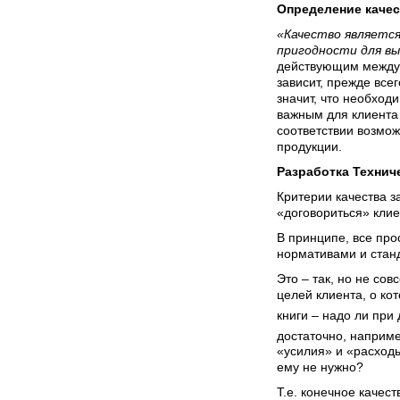
Определение качес
«Качество являетс
пригодности для в
действующим междун
зависит, прежде все
значит, что необход
важным для клиента 
соответствии возмож
продукции.
Разработка Технич
Критерии качества з
«договориться» клие
В принципе, все пр
нормативами и стан
Это – так, но не со
целей клиента, о ко
книги – надо ли при
достаточно, наприме
«усилия» и «расходы»
ему не нужно?
Т.е. конечное качес