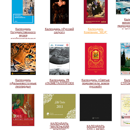
Кал
мини
природн
Календарь
Календарь «Русский
Календарь
и эко
Государственного
силуэт»
Компании "МСД"
музея
изобразительных
искусств им. А.С.
Пушкина
Календарь
Календарь УК
Календарь «Святые
Кал
«Дальневосточные
«ГАЗМЕТАЛЛПРОЕКТ»
покровители земли
СТРО
леопарды»
русской»
КАЛЕНДАРЬ
КАЛЕНДАРЬ
"МАЛЕНЬКИЙ
STELLBERG
ДОКТОР"