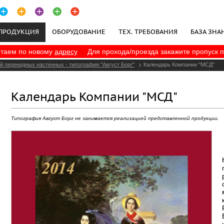
ПРОДУКЦИЯ
ОБОРУДОВАНИЕ
ТЕХ. ТРЕБОВАНИЯ
БАЗА ЗНА
таем по новому
адресу
Для прохода/проезда закажите пропуск 
ПОЛИТИКА КОНФИДЕНЦИАЛЬНОСТИ
й перекидных настенных - типография "Август Борг"
Календарь Компании "МСД"
Календарь Компании "МСД"
Типография Август Борг не занимается реализацией представленной продукции.