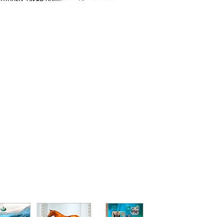
которых также обширна — от
сельского хозяйства до
ракетостроения.