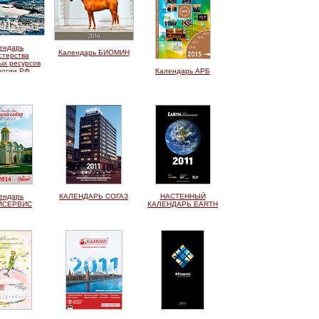
ендарь
Календарь БИОМИН
стерства
ых ресурсов
логии РФ
Календарь АРБ
ендарь
КАЛЕНДАРЬ СОГАЗ
НАСТЕННЫЙ
ЙСЕРВИС
КАЛЕНДАРЬ EARTH