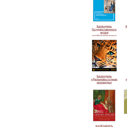
Календарь
Государственного
музея
изобразительных
искусств им. А.С.
Пушкина
Календарь
«Дальневосточные
леопарды»
КАЛЕНДАРЬ