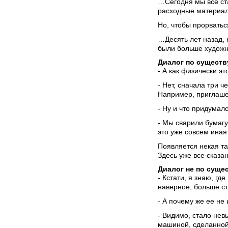
…Сегодня мы все ст
расходные материал
Но, чтобы прорватьс
…Десять лет назад, 
были больше художн
Диалог по существ
- А как физически э
- Нет, сначала три ч
Например, приглаше
- Ну и что придумал
- Мы сварили бумагу
это уже совсем иная
Появляется некая та
Здесь уже все сказан
Диалог не по суще
- Кстати, я знаю, г
наверное, больше ст
- А почему же ее не
- Видимо, стало нев
машиной, сделанной