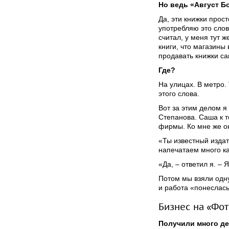
Но ведь «Август Б
Да, эти книжки прос
употребляю это слов
считал, у меня тут 
книги, что магазины
продавать книжки са
Где?
На улицах. В метро.
этого слова.
Вот за этим делом я
Степанова. Саша к т
фирмы. Ко мне же о
«Ты известный издат
напечатаем много к
«Да, – ответил я. – 
Потом мы взяли одн
и работа «понеслась
Бизнес на «Фо
Получили много де