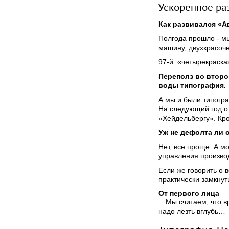
Ускоренное ра
Как развивался «А
Полгода прошло - мы
машину, двухкрасоч
97-й: «четырекраск
Переполз во второ
воды типография.
А мы и были типогр
На следующий год о
«Хейдельбергу». Кр
Уж не дефолта ли 
Нет, все проще. А м
управления произво
Если же говорить о 
практически замкну
От первого лица
…Мы считаем, что вр
надо лезть вглубь…