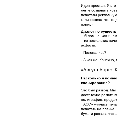
Идея простая. Я это
легче создавать нов
печатали рекламную 
количествах: что-то
папир».
Диалог по существ
– Я помню, как к на
– из нескольких паче
асфальт.
- Полопались?
- А как же! Конечно
«Август Борг».
Насколько я помню
клонирование?
Это был развод. Мы 
достаточно развиты
полиграфия, продаж
ТАСС» училась печат
печатать на пленке.
бумаги развивалась