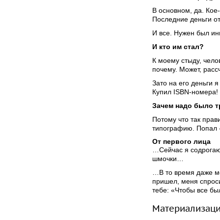
В основном, да. Кое
Последние деньги от
И все. Нужен был ин
И кто им стал?
К моему стыду, чело
почему. Может, расс
Зато на его деньги 
Купил ISBN-номера!
Зачем надо было тр
Потому что так прави
типографию. Попал -
От первого лица
…Сейчас я содрогаю
шмочки…
…В то время даже ме
пришел, меня спросил
тебе: «Чтобы все б
Материализаци