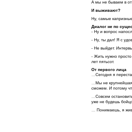
А мы не бываем в от
И выживают?
Ну, самые капризные
Диалог не по сущес
- Ну и вопрос напос
- Ну, ты дал! Я с уд
- Не выйдет. Интерв
- Жить нужно просто
лет пятьсот.
От первого лица
…Сегодня я переста
…Мы не крупнейшая 
сможем. И потому ч
…Совсем остановитьс
уже не будешь бой
… Понимаешь, я жив