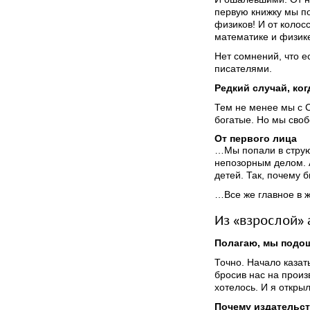
первую книжку мы по
физиков! И от колос
математике и физик
Нет сомнений, что е
писателями.
Редкий случай, ко
Тем не менее мы с С
богатые. Но мы своб
От первого лица
…Мы попали в струю.
непозорным делом. А
детей. Так, почему 
…Все же главное в ж
Из «взрослой» 
Полагаю, мы подош
Точно. Начало казат
бросив нас на произ
хотелось. И я откры
Почему издательс