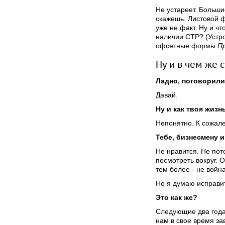
Не устареет. Больши
скажешь. Листовой ф
уже не факт. Ну и ч
наличии СТР? (Устр
офсетные формы
Пр
Ну и в чем же
Ладно, поговорили 
Давай.
Ну и как твоя жизн
Непонятно. К сожал
Тебе, бизнесмену и
Не нравится. Не пот
посмотреть вокруг. О
тем более - не войн
Но я думаю исправи
Это как же?
Следующие два года
нам в свое время зав