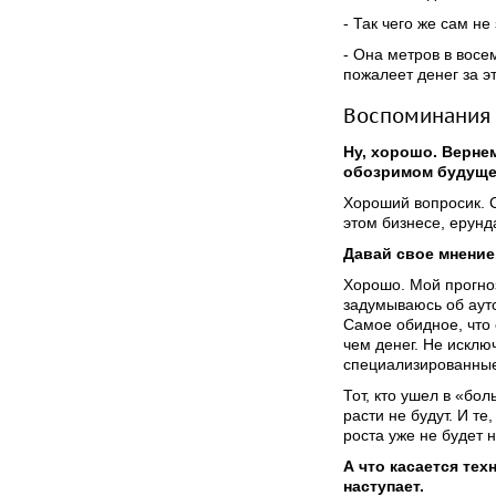
- Так чего же сам н
- Она метров в восе
пожалеет денег за э
Воспоминания
Ну, хорошо. Верне
обозримом будущ
Хороший вопросик. 
этом бизнесе, ерунд
Давай свое мнение
Хорошо. Мой прогно
задумываюсь об аутс
Самое обидное, что
чем денег. Не исклю
специализированные
Тот, кто ушел в «б
расти не будут. И те
роста уже не будет н
А что касается тех
наступает.