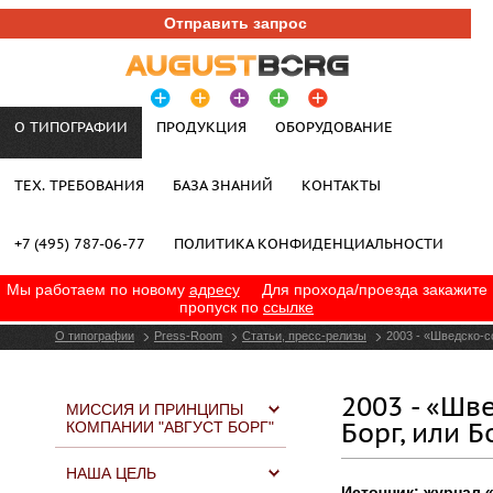
Отправить запрос
О ТИПОГРАФИИ
ПРОДУКЦИЯ
ОБОРУДОВАНИЕ
ТЕХ. ТРЕБОВАНИЯ
БАЗА ЗНАНИЙ
КОНТАКТЫ
+7 (495) 787-06-77
ПОЛИТИКА КОНФИДЕНЦИАЛЬНОСТИ
Мы работаем по новому
адресу
Для прохода/проезда закажите
пропуск по
ссылке
О типографии
Press-Room
Статьи, пресс-релизы
2003 - «Шведско-с
2003 - «Шв
МИССИЯ И ПРИНЦИПЫ
Борг, или 
КОМПАНИИ "АВГУСТ БОРГ"
НАША ЦЕЛЬ
Источник: журнал 