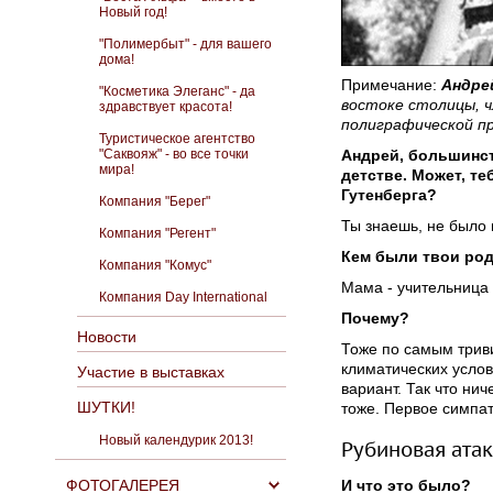
Новый год!
"Полимербыт" - для вашего
дома!
Примечание:
Андре
"Косметика Элеганс" - да
востоке столицы, 
здравствует красота!
полиграфической пр
Туристическое агентство
"Саквояж" - во все точки
Андрей, большинст
мира!
детстве. Может, т
Гутенберга?
Компания "Берег"
Ты знаешь, не было 
Компания "Регент"
Кем были твои ро
Компания "Комус"
Мама - учительница 
Компания Day International
Почему?
Новости
Тоже по самым триви
климатических услов
Участие в выставках
вариант. Так что нич
ШУТКИ!
тоже. Первое симпат
Новый календурик 2013!
Рубиновая ата
ФОТОГАЛЕРЕЯ
И что это было?