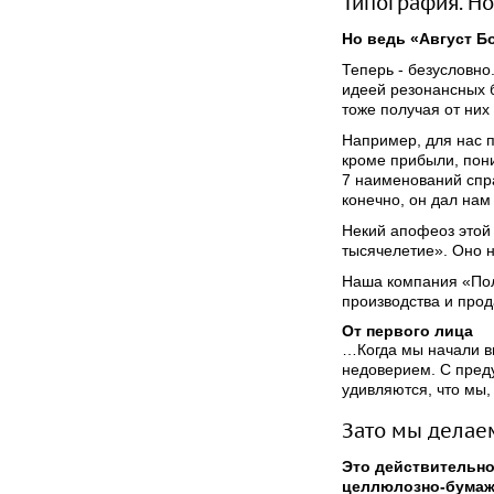
Типография. Но
Но ведь «Август Бо
Теперь - безусловн
идеей резонансных б
тоже получая от них
Например, для нас 
кроме прибыли, пон
7 наименований спра
конечно, он дал нам
Некий апофеоз этой 
тысячелетие». Оно н
Наша компания «Пол
производства и прод
От первого лица
…Когда мы начали вы
недоверием. С пред
удивляются, что мы
Зато мы делае
Это действительно
целлюлозно-бумаж