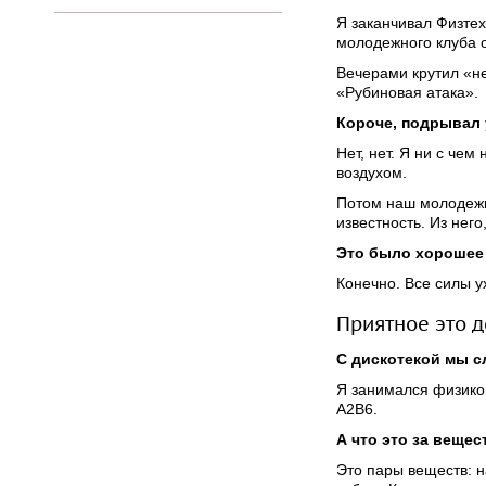
Я заканчивал Физтех
молодежного клуба 
Вечерами крутил «н
«Рубиновая атака».
Короче, подрывал 
Нет, нет. Я ни с че
воздухом.
Потом наш молодежн
известность. Из нег
Это было хорошее
Конечно. Все силы у
Приятное это д
С дискотекой мы сл
Я занимался физико
А2В6.
А что это за вещес
Это пары веществ: н