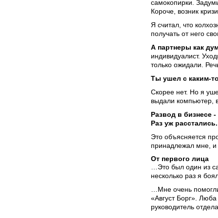
самокопирки. Задум
Короче, возник криз
Я считал, что колхо
получать от него св
А партнеры как ду
индивидуалист. Уход
только ожидали. Речь
Ты ушел с каким-т
Скорее нет. Но я уш
выдали компьютер, в
Развод в бизнесе -
Раз уж расстались.
Это объясняется про
принадлежал мне, и 
От первого лица
…Это был один из с
несколько раз я боя
…Мне очень помогли
«Август Борг». Люба
руководитель отдел