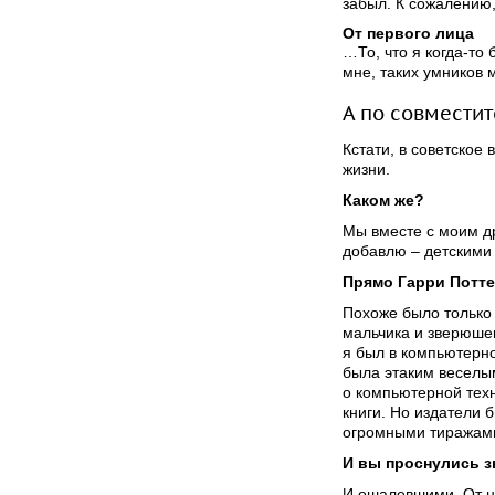
забыл. К сожалению
От первого лица
…То, что я когда-то
мне, таких умников
А по совместит
Кстати, в советское
жизни.
Каком же?
Мы вместе с моим д
добавлю – детскими
Прямо Гарри Потте
Похоже было только
мальчика и зверюшек
я был в компьютерн
была этаким веселы
о компьютерной тех
книги. Но издатели 
огромными тиражам
И вы проснулись 
И ошалевшими. От но