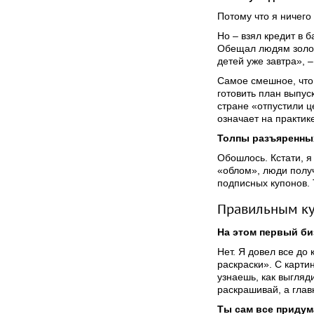
Потому что я ничего 
Но – взял кредит в 
Обещал людям золоты
детей уже завтра», 
Самое смешное, что 
готовить план выпуск
стране «отпустили ц
означает на практик
Толпы разъяренны
Обошлось. Кстати, я
«облом», люди получ
подписных купонов. 
Правильным ку
На этом первый би
Нет. Я довел все до
раскраски». С карти
узнаешь, как выгляд
раскрашивай, а глав
Ты сам все приду